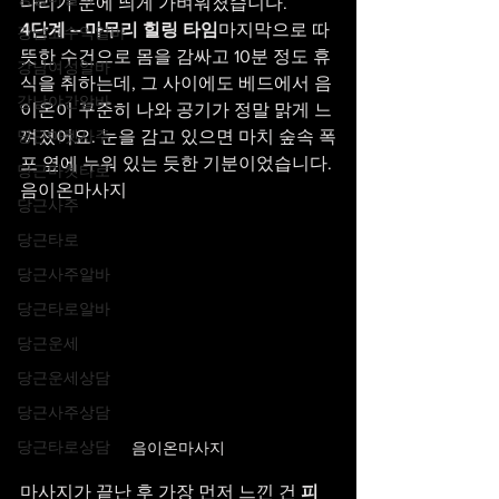
다리가 눈에 띄게 가벼워졌습니다.
4단계 – 마무리 힐링 타임
마지막으로 따
강남고수익알바
뜻한 수건으로 몸을 감싸고 10분 정도 휴
강남여성알바
식을 취하는데, 그 사이에도 베드에서 음
강남야간알바
이온이 꾸준히 나와 공기가 정말 맑게 느
당근마켓사주
껴졌어요. 눈을 감고 있으면 마치 숲속 폭
포 옆에 누워 있는 듯한 기분이었습니다. 
당근마켓타로
음이온마사지
당근사주
당근타로
당근사주알바
당근타로알바
당근운세
당근운세상담
당근사주상담
당근타로상담
음이온마사지
마사지가 끝난 후 가장 먼저 느낀 건 
피