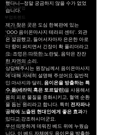
했다니—정말 궁금하지 않을 수가 없었
직장인부업
습니다.
부업트렌드
제가 찾은 곳은 도심 한복판에 있는 
주말알바
‘OOO 음이온마사지 테라피 센터’. 외관
새해맞이
은 깔끔했고, 들어서자마자 은은한 아로
마사지
마 향이 퍼지면서 긴장이 확 풀리더라고
요. 조명은 따뜻한 노란빛, 음악은 잔잔
청주 유흥알바 채용중
한 자연의 소리.
청주 유흥알바
상담해주시는 원장님께서 음이온마사지 
유흥알바채용중
에 대해 자세히 설명해 주셨어요.일반적
여성천안마사지
인 마사지와 달리, 
음이온을 방출하는 특
수 돌(세라믹 혹은 토르말린)
을 사용해서 
유흥알바의민족
몸의 피로 물질을 중화시키고, 혈액 순환
마사지 알바
을 돕는 원리라고 합니다. 특히 
전자파나 
주안단기알바
공해에 노출된 현대인에게 좋은 효과
가 
있다고 강조하시더군요.
옷가게알바
우선 따뜻하게 데워진 베드 위에 누웠습
아르바이트
니다. 이 베드 자체에도 음이온을 방출하