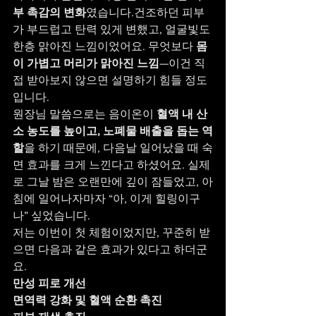
부 촉감의 변화
였습니다.건조하던 피부
가 부드럽고 탄력 있게 변했고, 얼굴빛도 
한층 맑아진 느낌이었어요. 무엇보다 
몸
이 가볍고 머리가 맑아진 느낌
—이건 직
접 받아보지 않으면 설명하기 힘들 정도
입니다.
원장님 말씀으로는 음이온이 
혈액 내 산
소 농도를 높이고, 노폐물 배출을 돕는 역
할
을 하기 때문에, 다음날 일어났을 때 숙
면 효과를 크게 느낀다고 하셨어요. 실제
로 그날 밤은 오랜만에 깊이 잠들었고, 아
침에 일어나자마자 “아, 이게 힐링이구
나” 싶었습니다.
저는 이번이 첫 체험이었지만, 꾸준히 받
으면 다음과 같은 효과가 있다고 하더군
요.
만성 피로 개선
면역력 강화 및 혈액 순환 촉진