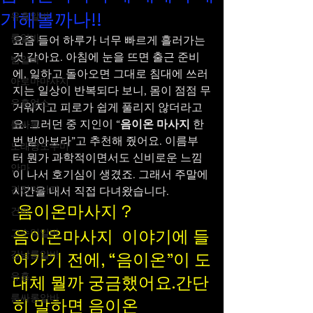
기해볼까나!!
유흥알바
룸알바
요즘 들어 하루가 너무 빠르게 흘러가는 
것 같아요. 아침에 눈을 뜨면 출근 준비
밤알바
에, 일하고 돌아오면 그대로 침대에 쓰러
아로마마사지
지는 일상이 반복되다 보니, 몸이 점점 무
유흥업소
거워지고 피로가 쉽게 풀리지 않더라고
요. 그러던 중 지인이 “
음이온 마사지
 한 
룸싸롱
번 받아보라”고 추천해 줬어요. 이름부
노래방도우미
터 뭔가 과학적이면서도 신비로운 느낌
안마
이 나서 호기심이 생겼죠. 그래서 주말에 
건전마사지
시간을 내서 직접 다녀왔습니다.
 음이온마사지 ?
건마
음이온마사지  이야기에 들
고수익알바
강남룸알바
어가기 전에, “음이온”이 도
유흥
대체 뭘까 궁금했어요.간단
룸싸롱알바
히 말하면 음이온