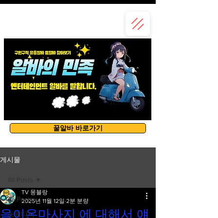
유흥알바
꿀알바 바로가기
게시물
All Posts
TV 몽블랑
All Posts
2025년 11월 12일
2분 분량
음이온마사지 에 대해서 얘
스웨디시