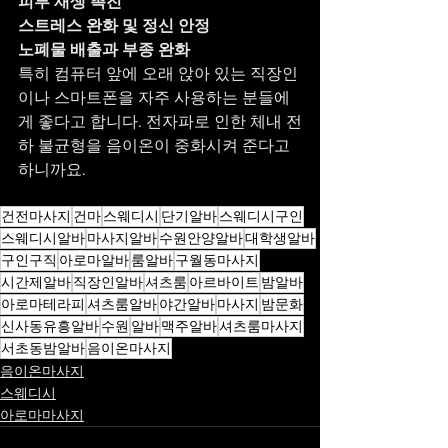
피부 재생 촉진
스트레스 완화 및 정신 안정
노폐물 배출과 부종 완화
특히 컴퓨터 앞에 오래 앉아 있는 직장인
이나 스마트폰을 자주 사용하는 분들에
게 좋다고 합니다. 전자파로 인한 체내 전
하 불균형을 음이온이 중화시켜 준다고 
하니까요.
건전마사지
건마
스웨디시
단기알바
스웨디시구인
스웨디시알바
마사지알바
수원안양알바
대학생알바
구인구직
아로마알바
룸알바
구월동마사지
시간제알바
직장인알바
셔츠룸
아르바이트
밤알바
아로마테라피
셔츠룸알바
야간알바
마사지
밤문화
신사동유흥알바
수원
알바
맥주알바
셔츠룸마사지
서초동밤알바
음이온마사지
음이온마사지
스웨디시
아로마마사지