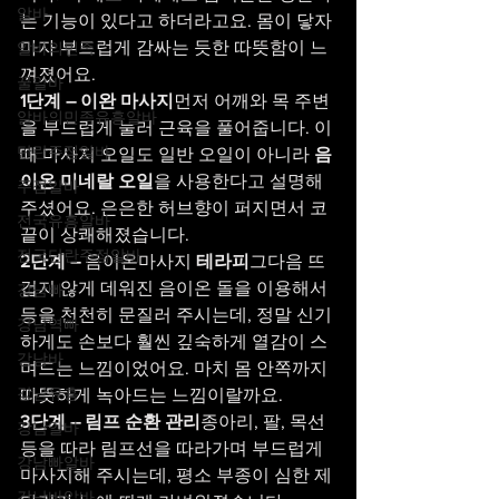
알바
는 기능이 있다고 하더라고요. 몸이 닿자
마자 부드럽게 감싸는 듯한 따뜻함이 느
알바의민족
껴졌어요.
꿀알바
1단계 – 이완 마사지
먼저 어깨와 목 주변
알바의민족유흥알바
을 부드럽게 눌러 근육을 풀어줍니다. 이
단란주점알바
때 마사지 오일도 일반 오일이 아니라 
음
이온 미네랄 오일
을 사용한다고 설명해 
주점알바
주셨어요. 은은한 허브향이 퍼지면서 코
전국유흥알바
끝이 상쾌해졌습니다.
전국단란주점알바
2단계 – 
음이온마사지 
테라피
그다음 뜨
겁지 않게 데워진 음이온 돌을 이용해서 
강남빠
등을 천천히 문질러 주시는데, 정말 신기
강남역빠
하게도 손보다 훨씬 깊숙하게 열감이 스
강남바
며드는 느낌이었어요. 마치 몸 안쪽까지 
강남유흥
따뜻하게 녹아드는 느낌이랄까요.
3단계 – 림프 순환 관리
종아리, 팔, 목선 
강남알바
등을 따라 림프선을 따라가며 부드럽게 
강남빠알바
마사지해 주시는데, 평소 부종이 심한 제 
강남바알바