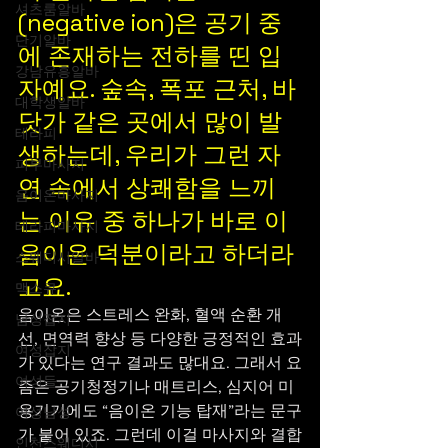
셔츠룸알바
(negative ion)은 공기 중
단기알바
에 존재하는 전하를 띤 입
강남유흥알바
자예요. 숲속, 폭포 근처, 바
대학생알바
닷가 같은 곳에서 많이 발
테라피
생하는데, 우리가 그런 자
피부마사지
연 속에서 상쾌함을 느끼
음이온마사지
는 이유 중 하나가 바로 이 
테라피마사지
음이온 덕분이라고 하더라
스웨디시알바
고요.
맥스큐
음이온은 스트레스 완화, 혈액 순환 개
남성잡지
선, 면역력 향상 등 다양한 긍정적인 효과
여성잡지
가 있다는 연구 결과도 많대요. 그래서 요
여성들
즘은 공기청정기나 매트리스, 심지어 미
용기기에도 “음이온 기능 탑재”라는 문구
여성남성
가 붙어 있죠. 그런데 이걸 마사지와 결합
인천스웨디시