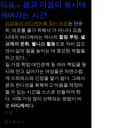
이유 – 몸과 마음이 동시에
유흥알바
쉬어가는 시간
룸알바
여성들이 바디케어를 찾는 이유
는 단순
밤알바
히 ‘피로를 풀기 위해서’가 아니다.요즘 
아로마마사지
시대의 바디케어는 하나의 
힐링 루틴
, 
셀
유흥업소
프케어 문화
, 
웰니스 활동
으로 자리 잡으
면서 삶의 질을 높이는 데 중요한 역할을 
룸싸롱
하고 있다.
노래방도우미
일·가정·학업·대인관계 등 여러 책임을 동
안마
시에 안고 살아가는 여성들은 자연스럽
건전마사지
게 스트레스와 긴장을 쌓기 쉽다. 그래서 
몸의 컨디션을 회복하고 마음을 재정비
건마
할 수 있는 시간을 스스로 만들어야 한
고수익알바
다. 이때 가장 많이 선택되는 방법이 바
강남룸알바
로 
바디케어
다.
유흥
룸싸롱알바