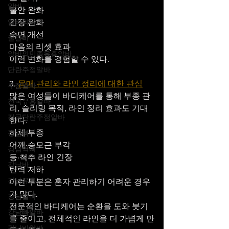
알바
불안 완화
알바의민족
긴장 완화
숙면 개선
꿀알바
마음의 리셋 효과
알바의민족유흥알바
이런 변화를 경험할 수 있다.
단란주점알바
3. 
몸매 관리와 라인 정리에 대한 관심
주점알바
많은 여성들이 바디케어를 통해 부종 관
전국유흥알바
리, 슬리밍 목적, 라인 정리 효과도 기대
전국단란주점알바
한다.
하체 부종
강남빠
어깨·승모근 부각
강남역빠
등·척추 라인 긴장
강남바
탄력 저하
강남유흥
이런 부분은 혼자 관리하기 어려운 경우
가 많다.
강남알바
전문적인 바디케어는 순환을 도와 붓기
강남빠알바
를 줄이고, 전체적인 라인을 더 가볍게 만
강남바알바