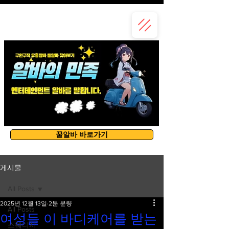
유흥알바
꿀알바 바로가기
게시물
All Posts
2025년 12월 13일
2분 분량
All Posts
여성들 이 바디케어를 받는
스웨디시