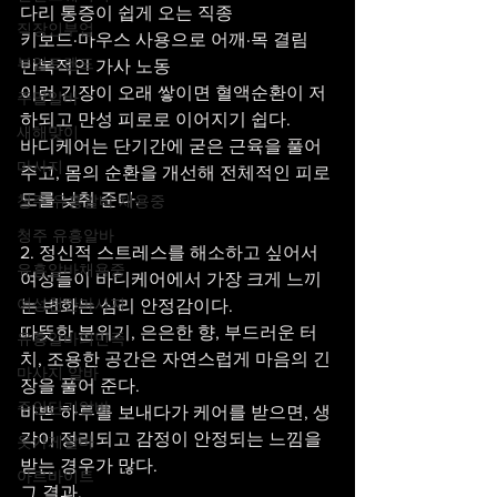
다리 통증이 쉽게 오는 직종
직장인부업
키보드·마우스 사용으로 어깨·목 결림
부업트렌드
반복적인 가사 노동
이런 긴장이 오래 쌓이면 혈액순환이 저
주말알바
하되고 만성 피로로 이어지기 쉽다.
새해맞이
바디케어는 단기간에 굳은 근육을 풀어
마사지
주고, 몸의 순환을 개선해 전체적인 피로
도를 낮춰 준다.
청주 유흥알바 채용중
청주 유흥알바
2. 정신적 스트레스를 해소하고 싶어서
유흥알바채용중
여성들이 바디케어에서 가장 크게 느끼
여성천안마사지
는 변화는 심리 안정감이다.
따뜻한 분위기, 은은한 향, 부드러운 터
유흥알바의민족
치, 조용한 공간은 자연스럽게 마음의 긴
마사지 알바
장을 풀어 준다.
주안단기알바
바쁜 하루를 보내다가 케어를 받으면, 생
각이 정리되고 감정이 안정되는 느낌을 
옷가게알바
받는 경우가 많다.
아르바이트
그 결과,