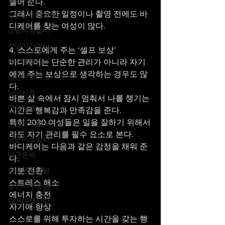
들어 준다.
그래서 중요한 일정이나 촬영 전에도 바
강남고수익알바
디케어를 찾는 여성이 많다.
강남여성알바
강남야간알바
4. 스스로에게 주는 ‘셀프 보상’
당근마켓사주
바디케어는 단순한 관리가 아니라 자기
에게 주는 보상으로 생각하는 경우도 많
당근마켓타로
다.
당근사주
바쁜 삶 속에서 잠시 멈춰서 나를 챙기는 
당근타로
시간은 행복감과 만족감을 준다.
특히 2030 여성들은 일을 잘하기 위해서
당근사주알바
라도 자기 관리를 필수 요소로 본다.
당근타로알바
바디케어는 다음과 같은 감정을 채워 준
당근운세
다.
당근운세상담
기분 전환
스트레스 해소
당근사주상담
에너지 충전
당근타로상담
자기애 향상
스스로를 위해 투자하는 시간을 갖는 행