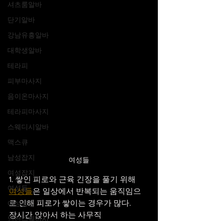
셔츠룸알바
단기알바
강남유흥알바
대학생알바
테라피
피부마사지
음이온마사지
테라피마사지
스웨디시알바
맥스큐
남성잡지
여성들
여성잡지
1. 쌓인 피로와 근육 긴장을 풀기 위해
여성들
여성들
은 일상에서 반복되는 움직임으
로 인해 피로가 쌓이는 경우가 많다.
여성남성
장시간 앉아서 하는 사무직
인천스웨디시