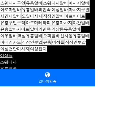
스웨디시구인
유흥알바
스웨디시알바
마사지알바
아로마알바
유흥알바의민족
여성알바
마사지구인
시간제알바
오일마사지
직장인알바
아르바이트
유흥구인구직
아로마테라피
유흥마사지
야간알바
유흥알바사이트
알바의민족
역삼동유흥알바
여우알바
역삼유흥알바
오피알바
신사동유흥알바
아메리카노
직장인부업
유흥
여성들
직장인투잡
여성천안마사지
여성잡지
여성들
스웨디시
유흥알바
알바의민족
전체 보기
최근 게시물