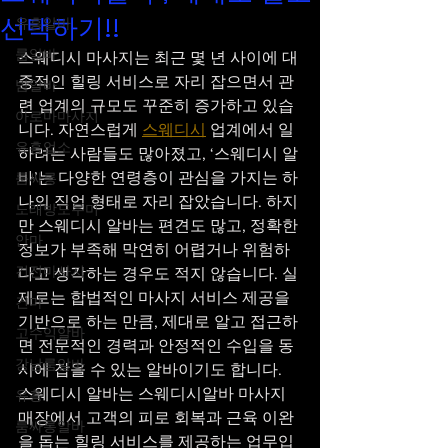
선택하기!!
유흥알바
룸알바
스웨디시 마사지는 최근 몇 년 사이에 대
중적인 힐링 서비스로 자리 잡으면서 관
밤알바
련 업계의 규모도 꾸준히 증가하고 있습
아로마마사지
니다. 자연스럽게 
스웨디시
 업계에서 일
유흥업소
하려는 사람들도 많아졌고, ‘스웨디시 알
바’는 다양한 연령층이 관심을 가지는 하
룸싸롱
나의 직업 형태로 자리 잡았습니다. 하지
노래방도우미
만 스웨디시 알바는 편견도 많고, 정확한 
안마
정보가 부족해 막연히 어렵거나 위험하
건전마사지
다고 생각하는 경우도 적지 않습니다. 실
제로는 합법적인 마사지 서비스 제공을 
건마
기반으로 하는 만큼, 제대로 알고 접근하
고수익알바
면 전문적인 경력과 안정적인 수입을 동
강남룸알바
시에 잡을 수 있는 알바이기도 합니다.
스웨디시 알바는 스웨디시알바 마사지 
유흥
매장에서 고객의 피로 회복과 근육 이완
룸싸롱알바
을 돕는 힐링 서비스를 제공하는 업무입