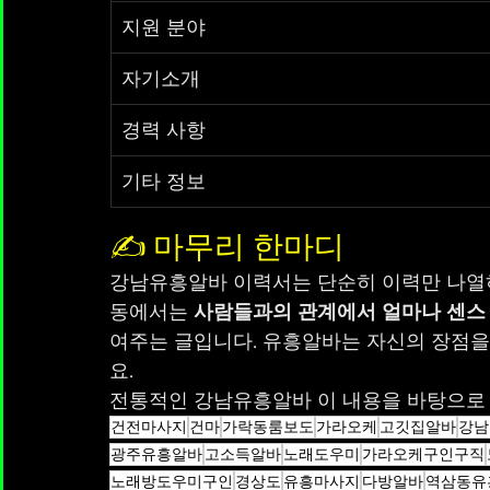
지원 분야
자기소개
경력 사항
기타 정보
✍️ 마무리 한마디
강남유흥알바 이력서는 단순히 이력만 나열하
동에서는 
사람들과의 관계에서 얼마나 센스 
여주는 글입니다. 유흥알바는 자신의 장점
요.
전통적인 강남유흥알바 이 내용을 바탕으로
건전마사지
건마
가락동룸보도
가라오케
고깃집알바
강남
광주유흥알바
고소득알바
노래도우미
가라오케구인구직
노래방도우미구인
경상도
유흥마사지
다방알바
역삼동유