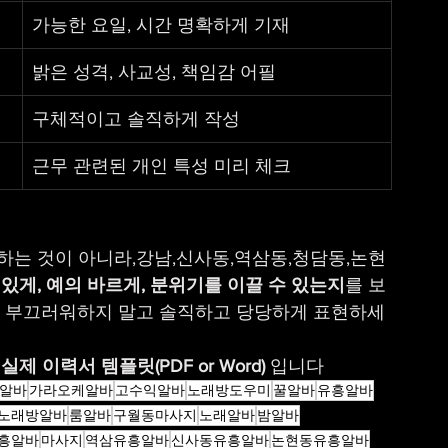
가능한 요일, 시간 명확하게 기재
밝은 성격, 사교성, 책임감 어필
구체적이고 솔직하게 작성
근무 관련된 개인 특성 미리 체크
는 것이 아니라,강남,신사동,역삼동,청담동,논현
있게, 예의 바르게, 분위기를 이끌 수 있는지
를 보
을 부끄러워하지 말고 솔직하고 당당하게 표현하세
 
실제 이력서 템플릿(PDF or Word)
 입니다 
알바
가라오케알바
고수익알바
노래방도우미
꿀알바
유흥알바
노래방알바
룸알바
구월동마사지
노래알바
밤알바
흥알바
마사지
역삼유흥알바
신사동유흥알바
논현동유흥알바