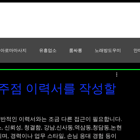
꿀유흥알바
안산유흥알바
아로마마사지
유흥업소
룸싸롱
노래방도우미
안
유흥
룸싸롱알바
셔츠룸알바
단기알바
강남유흥알
주점 이력서를 작성할
테라피마사지
스웨디시알바
맥스큐
남성잡지
반적인 이력서와는 조금 다른 접근이 필요합니다.
, 신뢰성, 청결함, 강남,신사동,역삼동,청담동,논현
며, 경력이나 업무 스타일, 손님 응대 경험 등이 