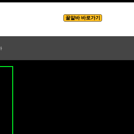
꿀알바 바로가기
룸알바
More
마
바