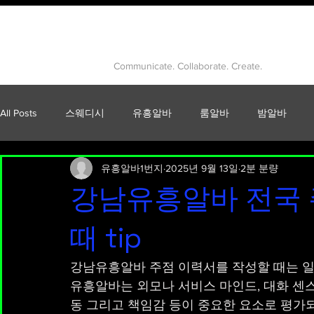
유흥알바
Communicate. Collaborate. Create.
All Posts
스웨디시
유흥알바
룸알바
밤알바
유흥알바1번지
2025년 9월 13일
2분 분량
건전마사지
건마
고수익알바
강남룸알바
강남유흥알바 전국 
대학생알바
테라피
피부마사지
음이온마사지
때 tip
강남유흥알바 주점 이력서를 작성할 때는 일
여성잡지
여성들
여성남성
인천스웨디시
유흥알바는 외모나 서비스 마인드, 대화 센스
동 그리고 책임감 등이 중요한 요소로 평가되