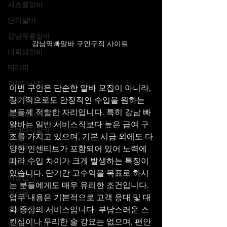
셔츠룸알바
단기알바
강남유흥알바
강남역빠알바 구인구직 사이트 
대학생알바
테라피
피부마사지
이번 구인은 단순한 알바 모집이 아니라, 
음이온마사지
장기적으로도 안정적인 수입을 원하는 
분들께 적합한 자리입니다. 특히 강남 빠
테라피마사지
알바는 일반 서비스직보다 높은 급여 구
스웨디시알바
조를 가지고 있으며, 기본 시급 외에도 다
맥스큐
양한 인센티브가 포함되어 있어 노력에 
따라 수입 차이가 크게 발생하는 특징이 
남성잡지
있습니다. 단기간 고수익을 목표로 하시
여성잡지
는 분들에게도 매우 유리한 조건입니다.
여성들
업무 내용은 기본적으로 고객 응대 및 대
여성남성
화 중심의 서비스입니다. 부담스러운 스
킨십이나 무리한 술 강요는 없으며, 편안
인천스웨디시