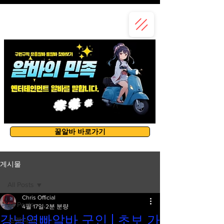
유흥알바
꿀알바 바로가기
게시물
All Posts
Chris Official
All Posts
4월 17일
2분 분량
강남역빠알바 구인 | 초보 가
스웨디시