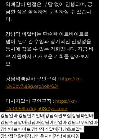
역빠알바 면접은 부담 없이 진행되며, 궁
금한 점은 솔직하게 문의하실 수 있습니
다.
강남역 빠알바는 단순한 아르바이트를 
넘어, 단기간 수입과 장기적인 안정성을 
동시에 잡을 수 있는 기회입니다. 지금 바
로 지원하시고 새로운 기회를 잡아보세
요.
강남역빠알바 구인구직 : 
https://xn-
-3v0bv7uj8g.org/job/63/
마사지알바 구인구직 : 
https://xn-
-2e0b58lu7lpga08p1ya.com/
강남알바
강남단기알바
강남직원모집
강남빠알바
강남주급알바
강남빠
강남야간알바
강남고수익알바
강남아르바이트
강남장기알바
강남초보알바
강남접객알바
강남라운지바
강남파트타임