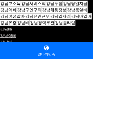
강남고소득
강남서비스직
강남투잡
강남당일지급
강남역빠
강남구인구직
강남채용정보
강남룸알바
강남여성알바
강남유연근무
강남일자리
강남바알바
강남유흥
강남바
강남경력무관
강남풀타임
강남빠
강남역빠
강남바
알바의민족
댓글
댓글을 입력하세요.