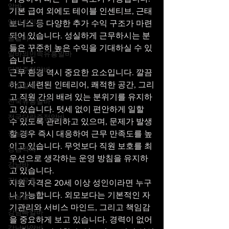
알바
기본 급여 외에도 테이블 인센티브, 근태 
알바의민족
보너스 등 다양한 추가 수익 구조가 마련
되어 있습니다. 성실하게 근무하시는 분
꿀알바
들은 꾸준히 높은 수익을 기대하실 수 있
알바의민족유흥알바
습니다.
단란주점알바
근무 환경 역시 중요한 요소입니다. 깔끔
하고 세련된 인테리어, 쾌적한 공간, 그리
주점알바
고 직원 간의 배려 있는 분위기를 유지하
전국유흥알바
고 있습니다. 텃세 없이 편안하게 일할 
전국단란주점알바
수 있도록 관리하고 있으며, 문제가 발생
강남빠
할 경우 즉시 대응하여 근무 만족도를 높
이고 있습니다. 무엇보다 직원 보호를 최
강남역빠
우선으로 생각하는 운영 방침을 유지하
강남바
고 있습니다.
강남유흥
지원 자격은 20세 이상 성인이라면 누구
나 가능합니다. 외모보다는 기본적인 자
강남알바
기관리와 서비스 마인드, 그리고 책임감
강남빠알바
을 중요하게 보고 있습니다. 경력이 없어
강남바알바