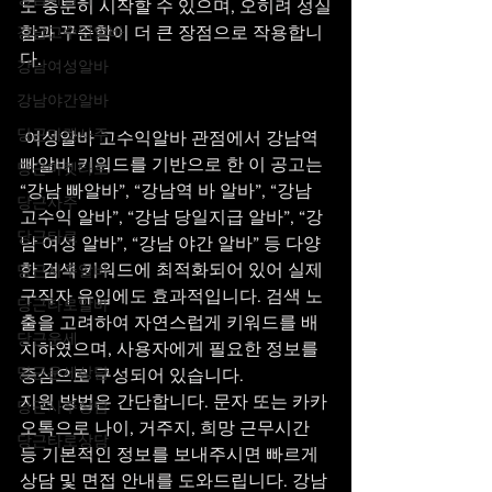
도 충분히 시작할 수 있으며, 오히려 성실
함과 꾸준함이 더 큰 장점으로 작용합니
강남고수익알바
다.
강남여성알바
강남야간알바
당근마켓사주
 여성알바 고수익알바 관점에서 강남역 
빠알바 키워드를 기반으로 한 이 공고는 
당근마켓타로
“강남 빠알바”, “강남역 바 알바”, “강남 
당근사주
고수익 알바”, “강남 당일지급 알바”, “강
당근타로
남 여성 알바”, “강남 야간 알바” 등 다양
한 검색 키워드에 최적화되어 있어 실제 
당근사주알바
구직자 유입에도 효과적입니다. 검색 노
당근타로알바
출을 고려하여 자연스럽게 키워드를 배
당근운세
치하였으며, 사용자에게 필요한 정보를 
당근운세상담
중심으로 구성되어 있습니다.
지원 방법은 간단합니다. 문자 또는 카카
당근사주상담
오톡으로 나이, 거주지, 희망 근무시간 
당근타로상담
등 기본적인 정보를 보내주시면 빠르게 
상담 및 면접 안내를 도와드립니다. 강남