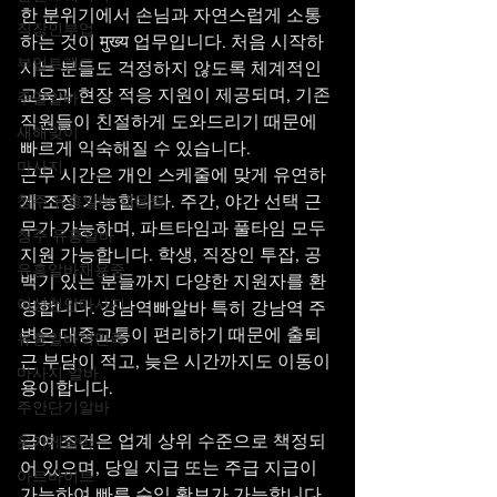
한 분위기에서 손님과 자연스럽게 소통
직장인부업
하는 것이 मुख्य 업무입니다. 처음 시작하
부업트렌드
시는 분들도 걱정하지 않도록 체계적인 
교육과 현장 적응 지원이 제공되며, 기존 
주말알바
직원들이 친절하게 도와드리기 때문에 
새해맞이
빠르게 익숙해질 수 있습니다.
마사지
근무 시간은 개인 스케줄에 맞게 유연하
게 조정 가능합니다. 주간, 야간 선택 근
청주 유흥알바 채용중
무가 가능하며, 파트타임과 풀타임 모두 
청주 유흥알바
지원 가능합니다. 학생, 직장인 투잡, 공
유흥알바채용중
백기 있는 분들까지 다양한 지원자를 환
여성천안마사지
영합니다. 강남역빠알바 특히 강남역 주
변은 대중교통이 편리하기 때문에 출퇴
유흥알바의민족
근 부담이 적고, 늦은 시간까지도 이동이 
마사지 알바
용이합니다.
주안단기알바
급여 조건은 업계 상위 수준으로 책정되
옷가게알바
어 있으며, 당일 지급 또는 주급 지급이 
아르바이트
가능하여 빠른 수입 확보가 가능합니다. 