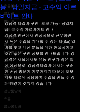
능 · 당일지급 · 고수익 아르
유흥알바
룸알바
바이트 안내
밤알바
강남역 빠알바 구인 | 초보 가능 · 당일지
아로마마사지
급 · 고수익 아르바이트 안내
강남역 인근에서 안정적으로 근무하면
유흥업소
서 높은 수입을 기대할 수 있는 빠(Bar) 알
룸싸롱
바를 찾고 계신 분들을 위해 현실적이고 
노래방도우미
조건 좋은 구인 정보를 안내드립니다. 강
남역은 서울에서도 유동 인구가 많은 핵
안마
심 상권으로, 강남역빠알바 에서는 꾸준
건전마사지
한 손님 방문이 이루어지기 때문에 초보
건마
자도 빠르게 적응하며 수입을 만들 수 있
고수익알바
는 환경이 갖춰져 있습니다.
강남룸알바
유흥
룸싸롱알바