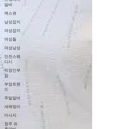
알바
맥스큐
남성잡지
여성잡지
여성들
여성남성
인천스웨
디시
직장인부
업
부업트렌
드
주말알바
새해맞이
마사지
청주 유