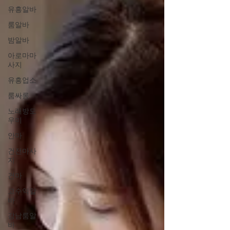
유흥알바
룸알바
밤알바
아로마마
사지
유흥업소
룸싸롱
노래방도
우미
안마
건전마사
지
건마
고수익알
바
강남룸알
바