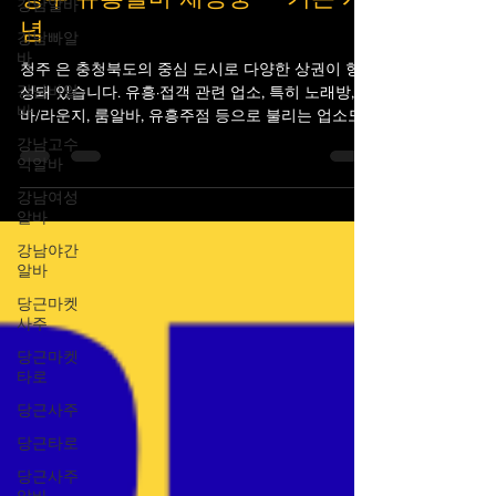
강남알바
청주 유흥알바 채용중 — 기본 개
강남빠알
념
바
강남바알
청주 은 충청북도의 중심 도시로 다양한 상권이 형
바
성돼 있습니다. 유흥·접객 관련 업소, 특히 노래방,
바/라운지, 룸알바, 유흥주점 등으로 불리는 업소도
강남고수
익알바
지역 내 몇몇 상권에서 운영되고 있고, 일부 관련 아
르바이트 구인 정보가 온라인에 올라오는 경우가 있
강남여성
습니다. 소셜 미디어나 제목식 광고 등에서 “청주 유
알바
흥알바 채용중”과 같은 문구로 공고를 볼 수 있으나,
강남야간
그 진위 여부와 세부 조건은 반드시 확인해야 합니
알바
다. 청주 유흥알바 채용중 청주 유흥알바 채용중 구
당근마켓
인구직 사이트 ※ 참고로 청주 지역 구인구직 사이
사주
트에는 일반적인 업종(카페, 식당, 사무직 등)이나 공
공 근로 정보도 많이 올라옵니다(예: 알바천국 같은
당근마켓
일반 구인 플랫폼에서 다양한 아르바이트 정보 확인
타로
가능) 1. 유흥알바로 분류되는 구인 유형 청주에서
당근사주
“유흥알바” 또는 비슷하게 분류되는 구인 유형은 다
당근타로
음과 같이 크게 나뉠 수 있습니다. 🎤 ① 노래방/가라
오케 도우미 손님과 함께 노래를 부르거
당근사주