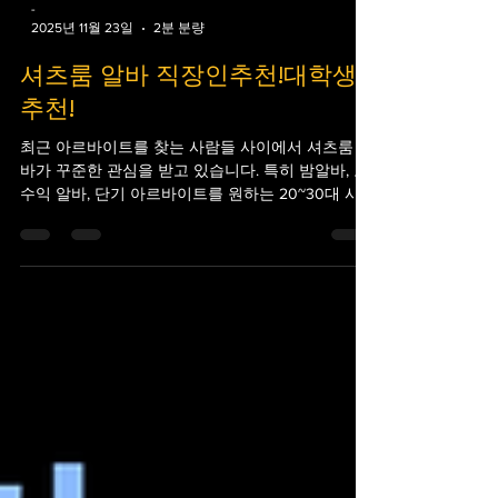
-
2025년 11월 23일
2분 분량
셔츠룸 알바 직장인추천!대학생
추천!
최근 아르바이트를 찾는 사람들 사이에서 셔츠룸 알
바가 꾸준한 관심을 받고 있습니다. 특히 밤알바, 고
수익 알바, 단기 아르바이트를 원하는 20~30대 사이
에서 인기 있는 직종 중 하나입니다. 셔츠룸 알바는
단순한 서빙이나 청소 업무만이 아니라, 의상 관리,
손님 응대, 매장 보조 등 다양한 업무를 포함하며, 근
무 환경과 보수 체계가 다른 일반 아르바이트와는
차별화됩니다. 1. 셔츠룸 알바란? 셔츠룸 셔츠룸 알
바란, 일반적으로 유흥업소(클럽, 룸살롱 등)에서 의
상과 관련된 업무와 손님 응대를 담당하는 아르바이
트를 말합니다. ‘셔츠룸’이라는 명칭은 고객이나 직
원의 의상을 관리하는 공간에서 유래했으며, 실제
업무는 단순 의상 관리뿐 아니라 테이블 관리, 음료