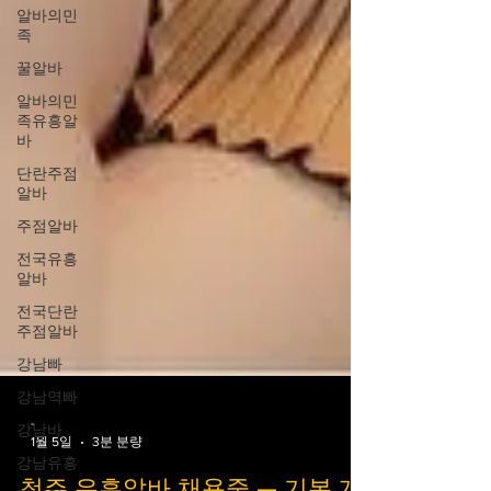
알바의민
족
꿀알바
알바의민
족유흥알
바
단란주점
알바
주점알바
전국유흥
알바
전국단란
주점알바
강남빠
강남역빠
강남바
-
강남유흥
1월 5일
3분 분량