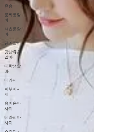
유흥
룸싸롱알
바
셔츠룸알
바
단기알바
강남유흥
알바
대학생알
바
테라피
피부마사
지
음이온마
사지
테라피마
사지
스웨디시