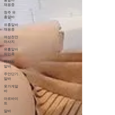
흥알바
채용중
청주 유
흥알바
유흥알바
채용중
여성천안
마사지
유흥알바
의민족
마사지
알바
주안단기
알바
옷가게알
바
아르바이
트
알바