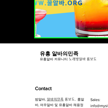
유흥 알바의민족
유
흥알바 커뮤니티
노래방알바 룸보도
Contact
밤알바
,
,
룸알
알바의민족
룸보도
Sales:
바
, 여우알바 및
유흥알바 채용정
info@mysi