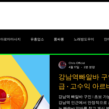
꿀유흥알바
안산유흥알바
아로마마사지
유흥업소
룸싸롱
노래방도우미
안
알바
셔츠룸알바
단기알바
강남유흥알바
대학생알
Chris Official
4월 17일
2분 분량
강남역빠알바 구인 
시알바
맥스큐
남성잡지
여성잡지
여성들
여
급 · 고수익 아
강남역 빠알바 구인 | 초보 가
강남역 인근에서 안정적으로 
는 빠(Bar) 알바를 찾고 계