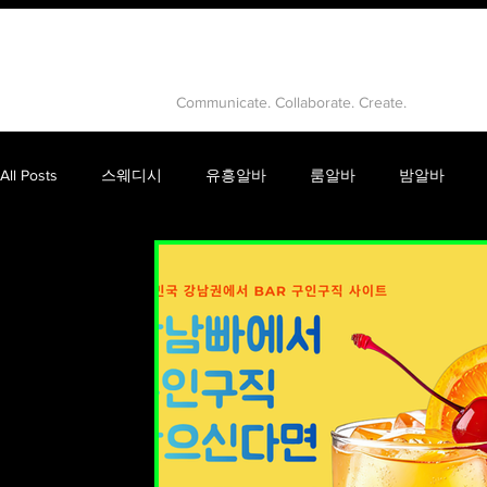
유흥알바
Communicate. Collaborate. Create.
All Posts
스웨디시
유흥알바
룸알바
밤알바
건마
고수익알바
강남룸알바
유흥
룸싸롱
피부마사지
음이온마사지
테라피마사지
스웨디
인천스웨디시