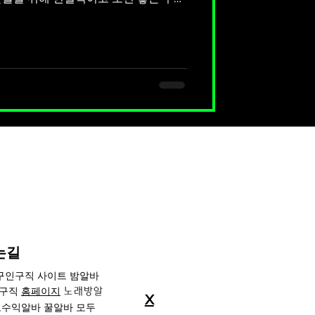
은 서울에서도 유동 인구가 많은 핵심
는 꾸준한 손님 방문이 이루어지기 때
 수입을 만들 수 있는 환경이 갖춰져
구직 사이트 이번 구인은 단순한 알바
 안정적인 수입을 원하는 분들께 적합
알바는 일반 서비스직보다 높은 급여 구
급 외에도 다양한 인센티브가 포함되어
 크게 발생하는 특징이 있습니다. 단기
들에게도 매우 유리한 조건입니다. 업
대 및 대화 중심의 서비스입니다. 부담
는길
 구인구직 사이트 밤알바
인구직
홈페이지
노래방알
X
수익알바 꿀알바 모두