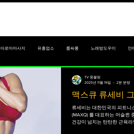
꿀유흥알바
안산유흥알바
아로마마사지
유흥업소
룸싸롱
노래방도우미
안
알바
셔츠룸알바
단기알바
강남유흥알바
대학생알
TV 몽블랑
2025년 11월 19일
2분 분량
맥스큐 류세비 그
시알바
맥스큐
남성잡지
여성잡지
여성들
여
류세비는 대한민국의 피트니스
(MAXQ) 를 대표하는 머슬퀸
건강미 넘치는 탄탄한 근육라인
신’, ‘머슬퀸’, ‘베이글녀’ 