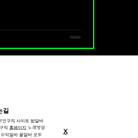
잡지 화보 모델에 머무르지 않고, 맥스
어난 성과를 거두며 피트니스 업계 내
다. 머슬마니아 대회 성과 류세비는
리 를 수상하며 주목받기 시작했습니
머슬마니아 세계대회에도 출전한 바 있는
 스포츠모델 부문에서 괜찮은 순위를 기
 모델 활동 머
둔 이후, 맥스큐 잡지의 커버걸로 여
는길
 구인구직 사이트 밤알바
인구직
홈페이지
노래방알
X
수익알바 꿀알바 모두