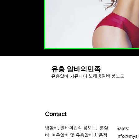
유흥 알바의민족
유
흥알바 커뮤니티
노래방알바 룸보도
Contact
밤알바
,
,
룸알
알바의민족
룸보도
Sales:
바
, 여우알바 및
유흥알바 채용정
info@mysi