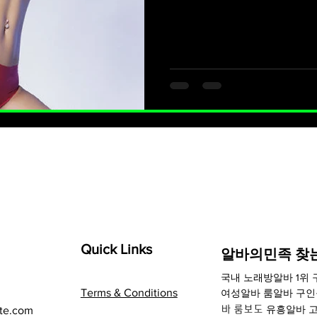
받고 있습니다 그녀는 단순히 
큐 머슬마니아 대회에서도 뛰
에서 입지를 확고히 해 왔습니
2018 핀인터내셔널 맥스큐 머슬마니아 피트니스 코리아 챔피언십
에서 스포츠모델 여자 그랑프
다. 국제 대회 참가 그녀는 
데, 특히 비키니 쇼트 부문과
록했다고 보도된 바 있습니다. 맥스큐 지속적인 맥스큐
슬마니아에서 뛰어난 성적을 거
러 차례
Quick Links
​알바의민족 찾
국내
노래방알바
1위
Terms & Conditions
여성알바 룸알바 구
유흥알바
고
te.com
바 룸보도