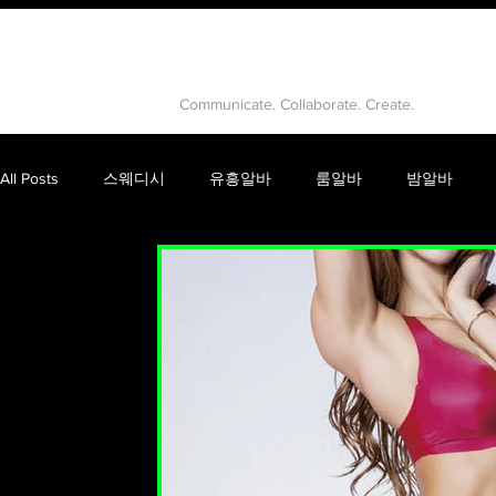
유흥알바
Communicate. Collaborate. Create.
All Posts
스웨디시
유흥알바
룸알바
밤알바
건마
고수익알바
강남룸알바
유흥
룸싸롱
피부마사지
음이온마사지
테라피마사지
스웨디
인천스웨디시