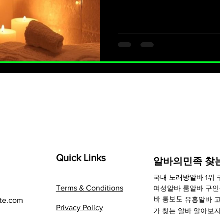
스웨디시 알바는 특정 성별에 국한되지 않는다.여성 관리사뿐 아니
라 남성 테라피스트 에 대한 수
사람들 에게도 선택지가 되고
다는 관리 스타일·커뮤니케이션
알바, 남성알바, 스웨디시알바
최적화된 근무 형태 여성남성 
잡러까지스웨디시 알바는 출근
✔ 퇴근 후 알바✔ 주말 알바
적합하다. 고정 스케줄이 부
하
Quick Links
​알바의민족 찾
국내
노래방알바
1위
Terms & Conditions
여성알바 룸알바 구
유흥알바
고
te.com
바 룸보도
Privacy Policy
가 찾는 알바 알아보