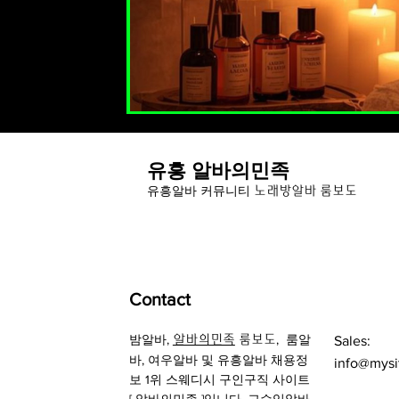
유흥 알바의민족
유
흥알바 커뮤니티
노래방알바 룸보도
Contact
밤알바
,
,
룸알
알바의민족
룸보도
Sales:
바
, 여우알바 및
유흥알바 채용정
info@mysi
보
1위 스웨디시 구인구직 사이트