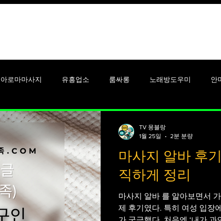
꿀유흥알바
안산유흥알바
아로마마사지
유흥업소
룸싸롱
노래방도우미
안
알바
셔츠룸알바
단기알바
강남유흥알바
대학생알
TV 몽블랑
1월 25일
2분 분량
마사지 알바 후
시알바
맥스큐
남성잡지
여성잡지
여성들
여
직하게 정리
마사지 알바 를 알아보면서 가
제 후기였다. 특히 여성 입장
가 궁금했다. 처음엔 ‘내가 과