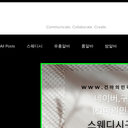
유흥알바
Communicate. Collaborate. Create.
All Posts
스웨디시
유흥알바
룸알바
밤알바
건마
고수익알바
강남룸알바
유흥
룸싸롱
피부마사지
음이온마사지
테라피마사지
스웨디
인천스웨디시