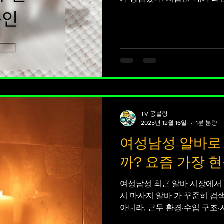
도 없고, 마사지라는 일 자체
힘들 것 같고, 위험하지는 않
막상 시작해 보니 생각했던 것
별한 기술이 있어야만 가능한 
틴을 익혀 반복하는 구조였다.
뻐근했지만, 시간이 지나면서
로 완전히 편한 일은 아니지만
점에서 생각보다 할 만하다는 
게 느껴진 부분은 샵 분위기였
TV 몽블랑
매니저가 중간에서 잘 조율해
2025년 12월 16일
1분 분량
여성남성 알바로
까? 요즘 가장 
여성남성 최근 알바 시장에서 여성 알바
시 마사지 알바 가 꾸준히 검
아니라, 근무 환경·수입 구조
아떨어지기 때문이다. 1. 성