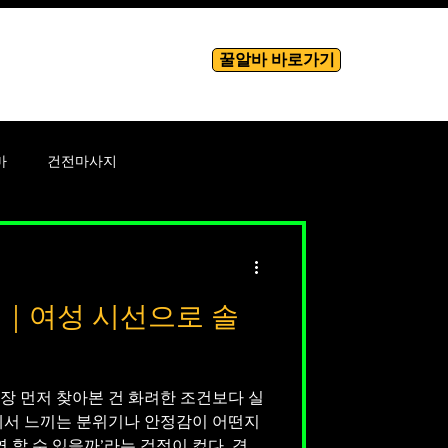
꿀알바 바로가기
룸알바
More
마
건전마사지
바
테라피
기｜여성 시선으로 솔
성남성
장 먼저 찾아본 건 화려한 조건보다 실
에서 느끼는 분위기나 안정감이 어떤지
연 할 수 있을까’라는 걱정이 컸다. 경험