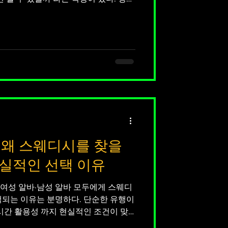
가 낯설게 느껴졌기 때문이다. 막연히
을지 계속 고민하게 됐다. 마사지 알바
과는 조금 달랐다. 마사지 알바 는 특
일이기보다는, 정해진 관리 동작과 루
 처음 며칠은 손에 힘이 들어가고 몸이
 자연스럽게 요령이 생겼다. 체력적으
, 무작정 힘만 쓰는 노동은 아니라는
느낌을 받았다. 여성 시선에서 가장 크
다. 조용하고 관리에 집중하는 곳인지,
 주는지에 따라 만족도가 확연히 달
 왜 스웨디시를 찾을
현실적인 선택 이유
·남성 알바 모두에게 스웨디
색되는 이유는 분명하다. 단순한 유행이
·시간 활용성 까지 현실적인 조건이 맞
별 상관없이 가능한 알바 구조 여성남성