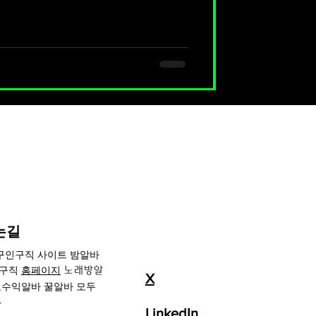
요도 점점 늘고 있어, 남성 알바 찾는
 있다.고객층이 다양해지면서 성별보
 능력 이 더 중요해진 환경이다. 여성
, 테라피스트알바 2. 단기·파트타임에
여성남성 직장인, 대학생, 프리랜서, N
 요일·시간 조율이 자유로운 편 이라
✔ 단기 고수익 알바를 찾는 사람들에게
담스러운 사람일수록 스웨디시를 검색
는길
 구인구직 사이트 밤알바
인구직
홈페이지
노래방알
X
수익알바 꿀알바 모두
자
LinkedIn