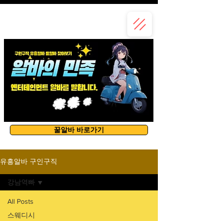
유흥알바
꿀알바 바로가기
유흥알바 구인구직
강남역빠
All Posts
스웨디시