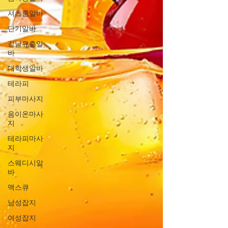
셔츠룸알바
단기알바
강남유흥알
바
대학생알바
테라피
피부마사지
음이온마사
지
테라피마사
지
스웨디시알
바
맥스큐
남성잡지
여성잡지