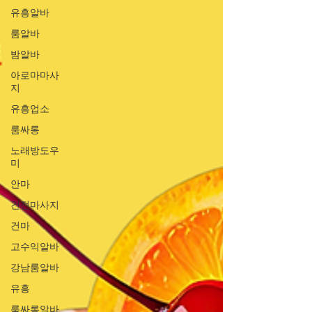
유흥알바
룸알바
밤알바
아로마마사
지
유흥업소
룸싸롱
노래방도우
미
안마
건전마사지
건마
고수익알바
강남룸알바
유흥
룸싸롱알바