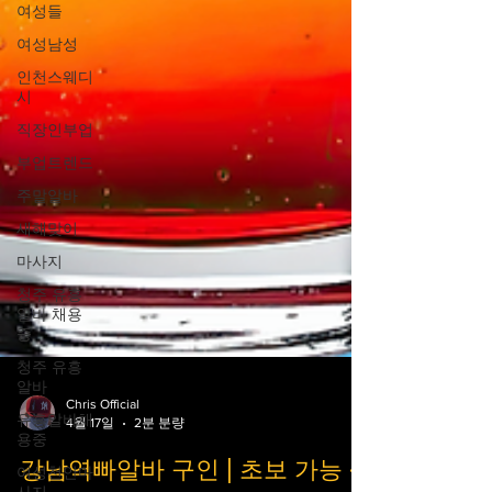
여성들
여성남성
인천스웨디
시
직장인부업
부업트렌드
주말알바
새해맞이
마사지
청주 유흥
알바 채용
중
청주 유흥
알바
유흥알바채
Chris Official
용중
4월 17일
2분 분량
여성천안마