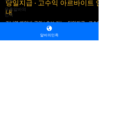
강남역빠알바 구인 | 초보 가능 ·
사지
당일지급 · 고수익 아르바이트 안
유흥알바의
민족
내
마사지 알
강남역 빠알바 구인 | 초보 가능 · 당일지급 · 고수익
바
알바의민족
아르바이트 안내 강남역 인근에서 안정적으로 근무
주안단기알
하면서 높은 수입을 기대할 수 있는 빠(Bar) 알바를
바
찾고 계신 분들을 위해 현실적이고 조건 좋은 구인
옷가게알바
정보를 안내드립니다. 강남역은 서울에서도 유동 인
구가 많은 핵심 상권으로, 강남역빠알바 에서는 꾸
아르바이트
준한 손님 방문이 이루어지기 때문에 초보자도 빠르
알바
게 적응하며 수입을 만들 수 있는 환경이 갖춰져 있
습니다. 강남역빠알바 구인구직 사이트 이번 구인은
알바의민족
유흥 알바의민족
단순한 알바 모집이 아니라, 장기적으로도 안정적인
꿀알바
유
흥알바 커뮤니티
노래방알바 룸보도
수입을 원하는 분들께 적합한 자리입니다. 특히 강
알바의민족
남 빠알바는 일반 서비스직보다 높은 급여 구조를
Contact
유흥알바
가지고 있으며, 기본 시급 외에도 다양한 인센티브
가 포함되어 있어 노력에 따라 수입 차이가 크게 발
단란주점알
밤알바
,
,
룸알바
, 여우알바 및
알바의민족
룸보도
생하는 특징이 있습니다. 단기간 고수익을 목표로
바
유흥알바 채용정보
1위 스웨디시 구인구직 사이트 [
하시는 분들에게도 매우 유리한 조건입니다. 업무
알바의민족 ]입니다. 고수익알바, 노래방
주점알바
내용은 기본적으로 고객 응대 및 대화 중심의 서비
마사지
밤알바,
노래방알바
찾는 여성분들 지금 가