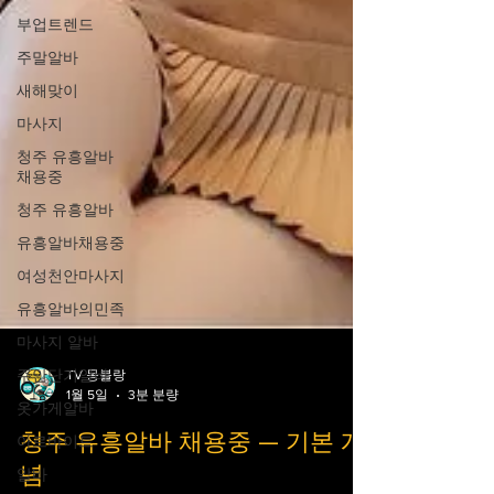
부업트렌드
주말알바
새해맞이
마사지
청주 유흥알바
채용중
청주 유흥알바
유흥알바채용중
여성천안마사지
유흥알바의민족
마사지 알바
주안단기알바
TV 몽블랑
옷가게알바
1월 5일
3분 분량
아르바이트
청주 유흥알바 채용중 — 기본 개
알바