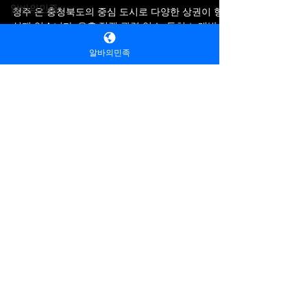
념
알바의민족
청주 은 충청북도의 중심 도시로 다양한 상권이 형
꿀알바
성돼 있습니다. 유흥·접객 관련 업소, 특히 노래방,
알바의민족유흥
알바의민족
바/라운지, 룸알바, 유흥주점 등으로 불리는 업소도
알바
지역 내 몇몇 상권에서 운영되고 있고, 일부 관련 아
단란주점알바
르바이트 구인 정보가 온라인에 올라오는 경우가 있
습니다. 소셜 미디어나 제목식 광고 등에서 “청주 유
주점알바
흥알바 채용중”과 같은 문구로 공고를 볼 수 있으나,
전국유흥알바
그 진위 여부와 세부 조건은 반드시 확인해야 합니
다. 청주 유흥알바 채용중 청주 유흥알바 채용중 구
유흥 알바의민족
전국단란주점알
인구직 사이트 ※ 참고로 청주 지역 구인구직 사이
바
유
흥알바 커뮤니티
노래방알바 룸보도
트에는 일반적인 업종(카페, 식당, 사무직 등)이나 공
강남빠
공 근로 정보도 많이 올라옵니다(예: 알바천국 같은
Contact
강남역빠
일반 구인 플랫폼에서 다양한 아르바이트 정보 확인
가능) 1. 유흥알바로 분류되는 구인 유형 청주에서
밤알바
,
,
룸알바
, 여우알바 및
강남바
알바의민족
룸보도
“유흥알바” 또는 비슷하게 분류되는 구인 유형은 다
유흥알바 채용정보
1위 스웨디시 구인구직 사이트 [
강남유흥
음과 같이 크게 나뉠 수 있습니다. 🎤 ① 노래방/가라
알바의민족 ]입니다. 고수익알바, 노래방
오케 도우미 손님과 함께 노래를 부르거
마사지
밤알바,
노래방알바
찾는 여성분들 지금 가
강남알바
입하고 컨택하세요!
강남빠알바
강남바알바
Sales:
General Inquiries: