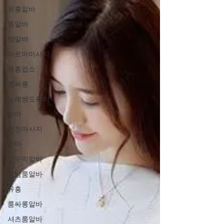
유흥알바
룸알바
밤알바
아로마마사지
유흥업소
룸싸롱
노래방도우미
안마
건전마사지
건마
고수익알바
강남룸알바
유흥
룸싸롱알바
셔츠룸알바