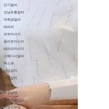
단기알바
강남유흥알바
대학생알바
테라피
피부마사지
음이온마사지
테라피마사지
스웨디시알바
맥스큐
남성잡지
여성잡지
여성들
여성남성
인천스웨디시
직장인부업