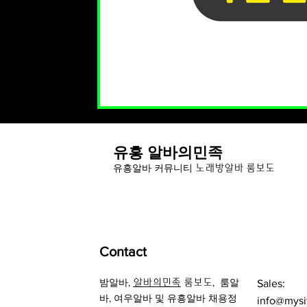
유흥 알바의민족
유
흥알바 커뮤니티
노래방알바 룸보도
Contact
밤알바
,
,
룸알
알바의민족
룸보도
Sales:
바
, 여우알바 및
유흥알바 채용정
info@mysi