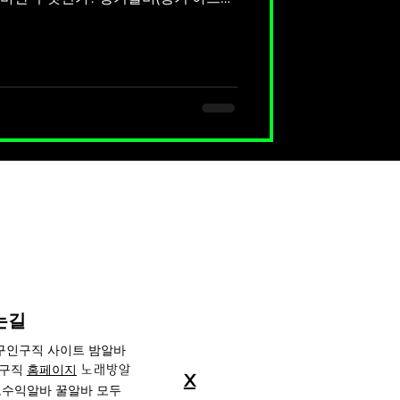
지속적으로 근무하는 파
기알바와 달리 근무기간이 길고 고정
사람들에게 적합합니다. 장기알바는 고
 안정적인 편이라, 생계 수단이나 장기
 사람에게 특히 유리합니다. 📍 장기알
 흔히 구할 수 있는 장기알바 업종은
기알바 매장·판매직 편의점, 패션 매장,
고정 근무자 찾는 경우 많음 🍽️ 음식
 바리스타 배달 대행(오토
는길
 구인구직 사이트 밤알바
인구직
홈페이지
노래방알
X
수익알바 꿀알바 모두