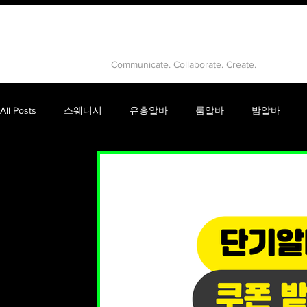
유흥알바
Communicate. Collaborate. Create.
All Posts
스웨디시
유흥알바
룸알바
밤알바
건마
고수익알바
강남룸알바
유흥
룸싸롱
피부마사지
음이온마사지
테라피마사지
스웨디
인천스웨디시