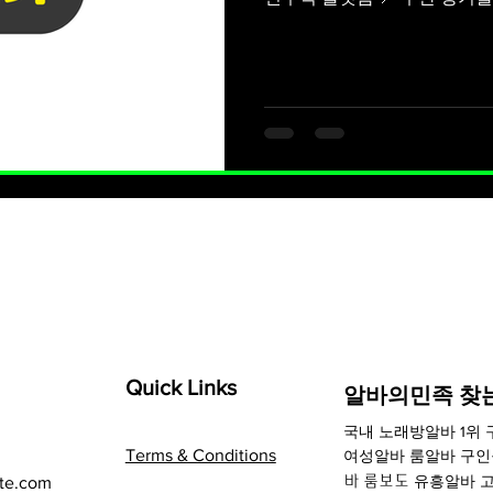
이트) 는 보통 최소 3개월 이상, 6개월 이상 
트타임 일자리를 말합니다.단
적인 주안단기알바 스케줄이 필요 하며, 생활비·학비 마련처럼 비교
적 안정적인 소득이 필요한 
정 근무 시간과 월급이 비교적
간 일정한 업무 경험이 필요한
바의 대표 업종 주안 지역에서
아래와 같습니다: 🛍️ 주안단
문구·생활용품 매장 정기적으로 
·서비스 업종 식당 서빙, 카페
Quick Links
​알바의민족 찾
국내
노래방알바
1위
Terms & Conditions
여성알바 룸알바 구
유흥알바
고
te.com
바 룸보도