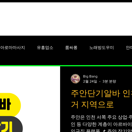
꿀유흥알바
안산유흥알바
아로마마사지
유흥업소
룸싸롱
노래방도우미
안
알바
셔츠룸알바
단기알바
강남유흥알바
대학생알
Big Bang
2월 24일
3분 분량
주안단기알바 인천
시알바
맥스큐
남성잡지
여성잡지
여성들
여
거 지역으로
주안은 인천 서쪽 주요 상업·주
인 등 다양한 계층이 아르바이
인구직 플랫폼 📌 주안 장기알바란 무엇인가? 장기알바(