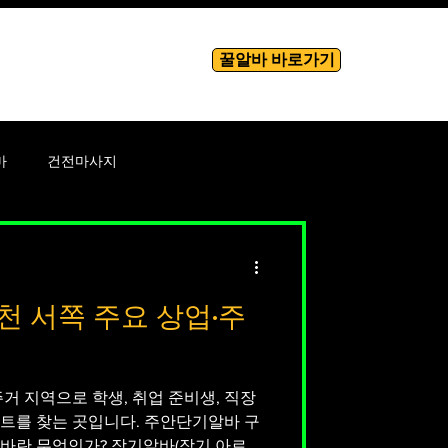
꿀알바 바로가기
룸알바
More
마
건전마사지
바
테라피
 서쪽 주요 상업·주
성남성
거 지역으로 학생, 취업 준비생, 직장
트를 찾는 곳입니다. 주안단기알바 구
장기 아르바