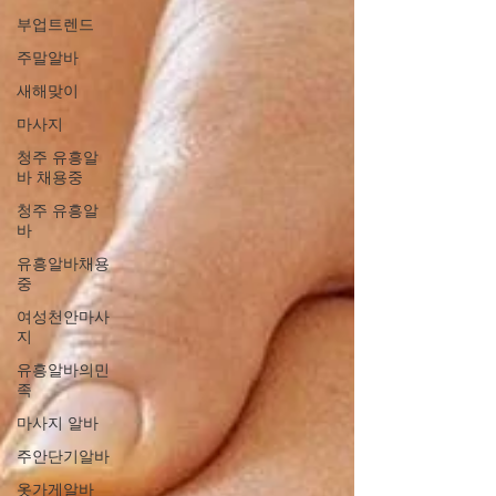
부업트렌드
주말알바
새해맞이
마사지
청주 유흥알
바 채용중
청주 유흥알
바
유흥알바채용
중
여성천안마사
지
유흥알바의민
족
마사지 알바
주안단기알바
옷가게알바