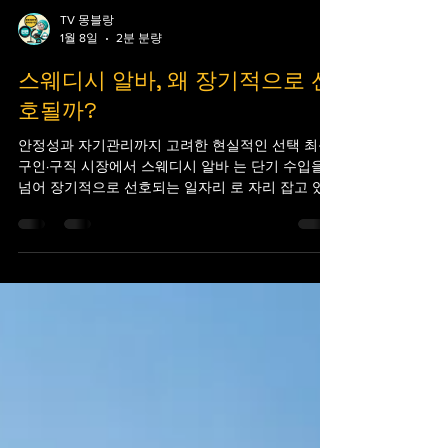
TV 몽블랑
1월 8일
2분 분량
스웨디시 알바, 왜 장기적으로 선
호될까?
안정성과 자기관리까지 고려한 현실적인 선택 최근
구인·구직 시장에서 스웨디시 알바 는 단기 수입을
넘어 장기적으로 선호되는 일자리 로 자리 잡고 있
다. 단순히 “수입이 높다”는 이유를 넘어, 근무 환경·
지속 가능성·직업 만족도 측면에서 재평가되고 있기
때문이다. 이번 글에서는 스웨디시 알바가 왜 장기
근무자들에게 선택받는지, 그리고 어떤 구조적 장점
이 있는지 알아보자!! 1. 체력 소모 대비 근무 지속성
이 높다 스웨디시 마사지는 강한 압을 반복하는 방
식이 아닌, 리듬감 있는 압과 오일 테라피 중심 으로
구성된다. 스웨디시 알바 과도한 힘 사용이 적음 손
목·허리 부담이 상대적으로 낮음 장시간 근무에도
체력 관리 가능 이러한 특성 덕분에 단기간이 아닌