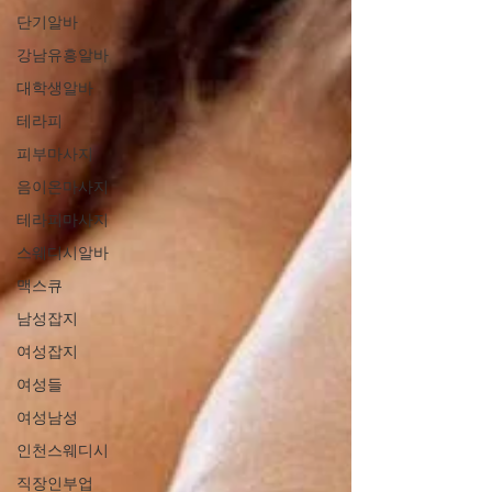
단기알바
강남유흥알바
대학생알바
테라피
피부마사지
음이온마사지
테라피마사지
스웨디시알바
맥스큐
남성잡지
여성잡지
여성들
여성남성
인천스웨디시
직장인부업