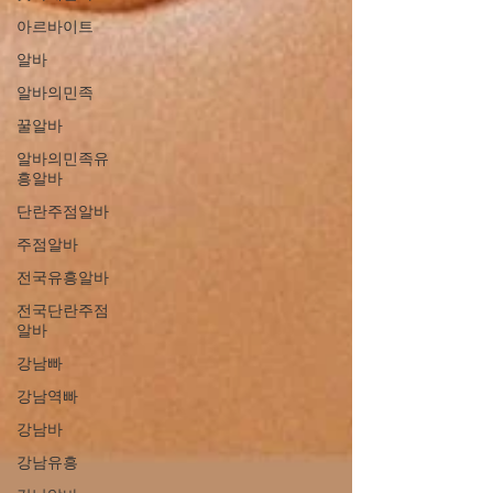
아르바이트
알바
알바의민족
꿀알바
알바의민족유
흥알바
단란주점알바
주점알바
전국유흥알바
전국단란주점
알바
강남빠
강남역빠
강남바
강남유흥