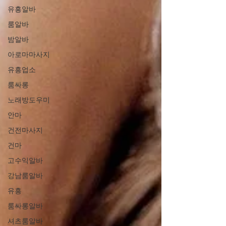
유흥알바
룸알바
밤알바
아로마마사지
유흥업소
룸싸롱
노래방도우미
안마
건전마사지
건마
고수익알바
강남룸알바
유흥
룸싸롱알바
셔츠룸알바