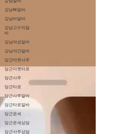
강남알바
강남빠알바
강남바알바
강남고수익알
바
강남여성알바
강남야간알바
당근마켓사주
당근마켓타로
당근사주
당근타로
당근사주알바
당근타로알바
당근운세
당근운세상담
당근사주상담