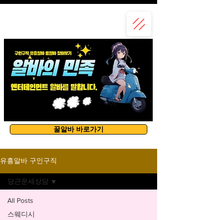
유흥알바
꿀알바 바로가기
유흥알바 구인구직
당근운세상담
All Posts
스웨디시