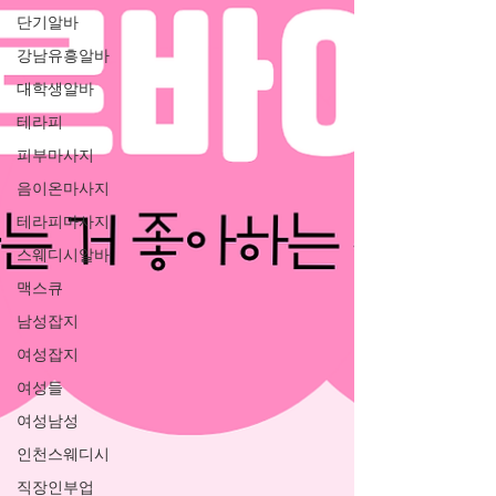
단기알바
강남유흥알바
대학생알바
테라피
피부마사지
음이온마사지
테라피마사지
스웨디시알바
맥스큐
남성잡지
여성잡지
여성들
여성남성
인천스웨디시
직장인부업