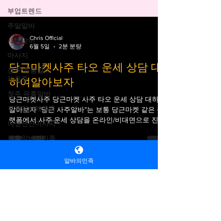
부업트렌드
주말알바
새해맞이
Chris Official
마사지
6월 5일
2분 분량
청주 유흥알바
당근마켓사주 타오 운세 상담 대
채용중
하여알아보자
청주 유흥알바
유흥알바채용중
당근마켓사주 당근마켓 사주 타오 운세 상담 대하여
알아보자 “당근 사주알바”는 보통 당근마켓 같은 플
여성천안마사지
랫폼에서 사주·운세 상담을 온라인/비대면으로 진행
유흥알바의민족
하는 알바 형태를 말하는 경우가 많습니다. 정식 직
업이라기보다는 “개인 재능 기반 부업”에 가까운 구
마사지 알바
알바의민족
조입니다. 당근마켓사주 알바인가요? 직업인가요? 1.
주안단기알바
당근 사주알바가 뭐예요? 쉽게 말하면👉 당근마켓
사주 “사주·타로·운세 상담을 해주고 돈을 받는 개인
옷가게알바
상담 알바”입니다. 보통 이런 형태로 진행됩니다. 채
유흥 알바의민족
아르바이트
팅 상담 (카톡/앱 메시지) 전화 상담 간단한 사주 풀
유
흥알바 커뮤니티
노래방알바 룸보도
알바
이 타로 리딩 궁합, 운세 상담 당근에서는 직접 “사주