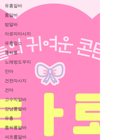
유흥알바
룸알바
밤알바
아로마마사지
유흥업소
룸싸롱
노래방도우미
안마
건전마사지
건마
고수익알바
강남룸알바
유흥
룸싸롱알바
셔츠룸알바