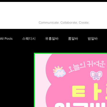
유흥알바
Communicate. Collaborate. Create.
All Posts
스웨디시
유흥알바
룸알바
밤알바
건마
고수익알바
강남룸알바
유흥
룸싸롱
피부마사지
음이온마사지
테라피마사지
스웨디
인천스웨디시