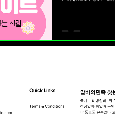
직업이라기보다는 “개인 재능 
근마켓사주 알바인가요? 직업인
게 말하면👉 당근마켓사주 “
는 개인 상담 알바”입니다. 
(카톡/앱 메시지) 전화 상담 
상담 당근에서는 직접 “사주
인이 재능판매 형태로 올리는 
제로 하는 일 대표적인 업무는 
월일 기반 해석 성격, 직업운, 
서 결과 설명 연애운, 재회운 질
Quick Links
​알바의민족 찾
국내
노래방알바
1위
Terms & Conditions
여성알바 룸알바 구
유흥알바
고
te.com
바 룸보도