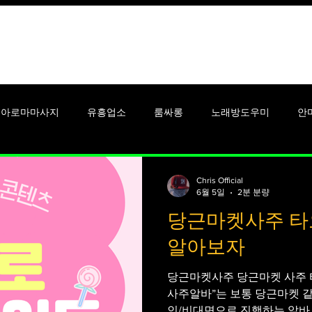
꿀유흥알바
안산유흥알바
아로마마사지
유흥업소
룸싸롱
노래방도우미
안
알바
셔츠룸알바
단기알바
강남유흥알바
대학생알
Chris Official
6월 5일
2분 분량
당근마켓사주 타
시알바
맥스큐
남성잡지
여성잡지
여성들
여
알아보자
당근마켓사주 당근마켓 사주 타오
사주알바”는 보통 당근마켓 
인/비대면으로 진행하는 알바