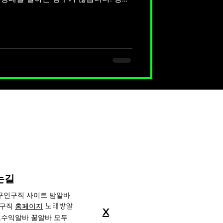
기반 부업”에 가까운 구조입니다. 당
가요? 1. 당근 사주알바가 뭐예요? 쉽
사주·타로·운세 상담을 해주고 돈을 받
보통 이런 형태로 진행됩니다. 채팅 상담
간단한 사주 풀이 타로 리딩 궁합, 운세
 알바”를 공식적으로 운영한다기보다개
경우가 많습니다. 2. 당근마켓사주 실
다음과 같습니다. ● 1) 사주 풀이 생년
금전운 상담 ● 2) 타로 상담 카드 뽑아
문 대응 ● 3)
는길
 구인구직 사이트 밤알바
인구직
홈페이지
노래방알
X
수익알바 꿀알바 모두