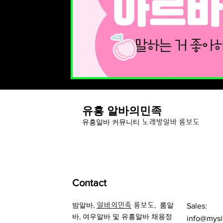
유흥 알바의민족
유
흥알바 커뮤니티
노래방알바 룸보도
Contact
밤알바
,
,
룸알
알바의민족
룸보도
Sales:
바
, 여우알바 및
유흥알바 채용정
info@mysi