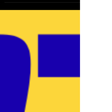
람입니다. 사랑스러운 외모와 건강미 넘치는 탄탄한
근육라인을 동시에 갖춘 그녀는 ‘비키니 여신’, ‘머슬
퀸’, ‘베이글녀’ 등의 수식어로 불리며 많은 팬들의 사
랑을 받고 있습니다 그녀는 단순히 잡지 화보 모델
에 머무르지 않고, 맥스큐 머슬마니아 대회에서도
뛰어난 성과를 거두며 피트니스 업계 내에서 입지를
확고히 해 왔습니다. 머슬마니아 대회 성과 류세비
는 2018 핀인터내셔널 맥스큐 머슬마니아 피트니스
코리아 챔피언십 에서 스포츠모델 여자 그랑프리 를
수상하며 주목받기 시작했습니다. 국제 대회 참가
그녀는 머슬마니아 세계대회에도 출전한 바 있는데,
특히 비키니 쇼트 부문과 스포츠모델 부문에서 괜찮
은 순위를 기록했다고 보도된 바 있습니다. 맥스큐
지속적인 맥스큐 모델 활동 머슬마니아에서 뛰어난
성적을 거둔 이후, 맥스큐 잡지의 커버걸로 여러 차
례