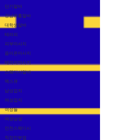
단기알바
강남유흥알바
대학생알바
테라피
피부마사지
음이온마사지
테라피마사지
스웨디시알바
맥스큐
남성잡지
여성잡지
여성들
여성남성
인천스웨디시
직장인부업