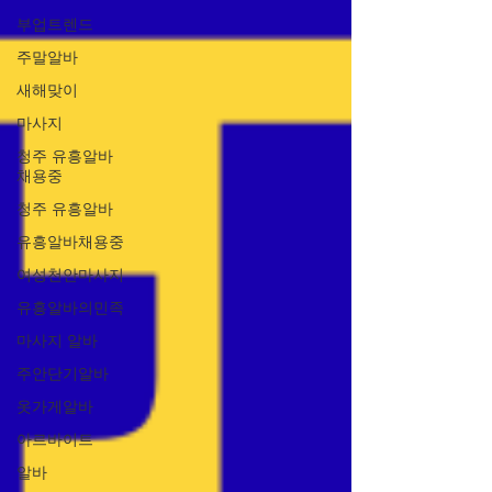
부업트렌드
주말알바
새해맞이
마사지
청주 유흥알바
채용중
청주 유흥알바
유흥알바채용중
여성천안마사지
유흥알바의민족
마사지 알바
주안단기알바
옷가게알바
아르바이트
알바