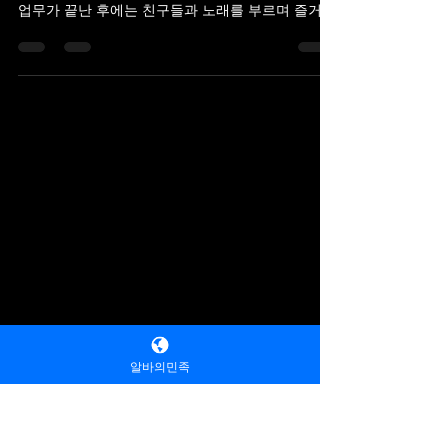
-
2025년 9월 7일
2분 분량
유흥알바 즐거운 주말 단기알바
장점 설명 주말이나 저녁시간에 일하는 유흥알바는
아르바이트생들에게 시간적인 여유를 제공합니다.
업무가 끝난 후에는 친구들과 노래를 부르며 즐거운
시간을 보낼 수 있는데, 이는 다른 아르바이트와는
차별화된 큰 장점입니다.알바의민족에서는 야간...
알바의민족