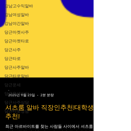
강남고수익알바
강남여성알바
강남야간알바
당근마켓사주
당근마켓타로
당근사주
당근타로
당근사주알바
당근타로알바
당근운세
당근운세상담
-
당근사주상담
2025년 11월 23일
2분 분량
당근타로상담
셔츠룸 알바 직장인추천!대학생
추천!