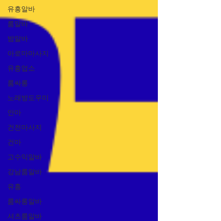
유흥알바
룸알바
밤알바
아로마마사지
유흥업소
룸싸롱
노래방도우미
안마
건전마사지
건마
고수익알바
강남룸알바
유흥
룸싸롱알바
셔츠룸알바